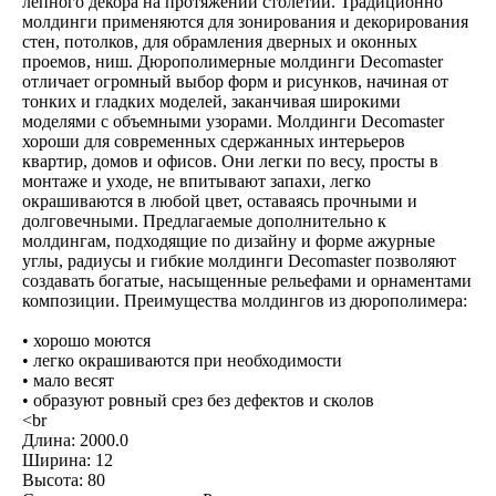
лепного декора на протяжении столетий. Традиционно
молдинги применяются для зонирования и декорирования
стен, потолков, для обрамления дверных и оконных
проемов, ниш. Дюрополимерные молдинги Decomaster
отличает огромный выбор форм и рисунков, начиная от
тонких и гладких моделей, заканчивая широкими
моделями с объемными узорами. Молдинги Decomaster
хороши для современных сдержанных интерьеров
квартир, домов и офисов. Они легки по весу, просты в
монтаже и уходе, не впитывают запахи, легко
окрашиваются в любой цвет, оставаясь прочными и
долговечными. Предлагаемые дополнительно к
молдингам, подходящие по дизайну и форме ажурные
углы, радиусы и гибкие молдинги Decomaster позволяют
создавать богатые, насыщенные рельефами и орнаментами
композиции. Преимущества молдингов из дюрополимера:
• хорошо моются
• легко окрашиваются при необходимости
• мало весят
• образуют ровный срез без дефектов и сколов
<br
Длина: 2000.0
Ширина: 12
Высота: 80