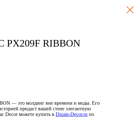
C PX209F RIBBON
ON — это молдинг вне времени и моды. Его
историей придаст вашей стене элегантную
ac Decor можете купить в
Dizain-Decor.ru
по