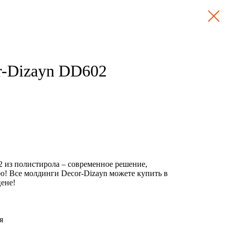
r-Dizayn DD602
 из полистирола – современное решение,
ю! Все молдинги Decor-Dizayn можете купить в
ене!
я