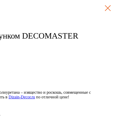
исунком DECOMASTER
олиуретана – изящество и роскошь, совмещенные с
ить в
Dizain-Decor.ru
по отличной цене!
й