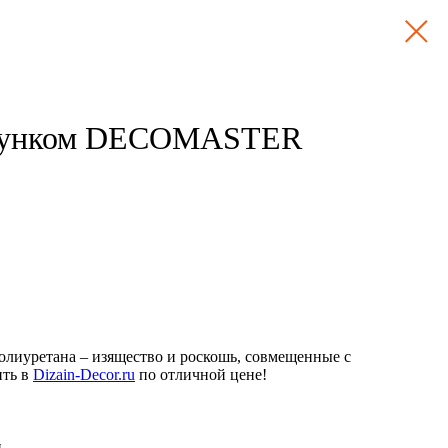
исунком DECOMASTER
олиуретана – изящество и роскошь, совмещенные с
ить в
Dizain-Decor.ru
по отличной цене!
й