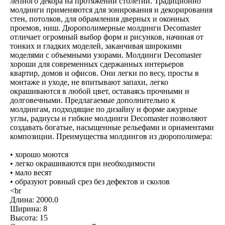
лепного декора на протяжении столетий. Традиционно
молдинги применяются для зонирования и декорирования
стен, потолков, для обрамления дверных и оконных
проемов, ниш. Дюрополимерные молдинги Decomaster
отличает огромный выбор форм и рисунков, начиная от
тонких и гладких моделей, заканчивая широкими
моделями с объемными узорами. Молдинги Decomaster
хороши для современных сдержанных интерьеров
квартир, домов и офисов. Они легки по весу, просты в
монтаже и уходе, не впитывают запахи, легко
окрашиваются в любой цвет, оставаясь прочными и
долговечными. Предлагаемые дополнительно к
молдингам, подходящие по дизайну и форме ажурные
углы, радиусы и гибкие молдинги Decomaster позволяют
создавать богатые, насыщенные рельефами и орнаментами
композиции. Преимущества молдингов из дюрополимера:
• хорошо моются
• легко окрашиваются при необходимости
• мало весят
• образуют ровный срез без дефектов и сколов
<br
Длина: 2000.0
Ширина: 8
Высота: 15