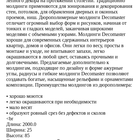
лепного декора на протяжении столетий. Традиционно
молдинги применяются для зонирования и декорирования
стен, потолков, для обрамления дверных и оконных
проемов, ниш. Дюрополимерные молдинги Decomaster
отличает огромный выбор форм и рисунков, начиная от
тонких и гладких моделей, заканчивая широкими
моделями с объемными узорами. Молдинги Decomaster
хороши для современных сдержанных интерьеров
квартир, домов и офисов. Они легки по весу, просты в
монтаже и уходе, не впитывают запахи, легко
окрашиваются в любой цвет, оставаясь прочными и
долговечными. Предлагаемые дополнительно к
молдингам, подходящие по дизайну и форме ажурные
углы, радиусы и гибкие молдинги Decomaster позволяют
создавать богатые, насыщенные рельефами и орнаментами
композиции. Преимущества молдингов из дюрополимера:
• хорошо моются
• легко окрашиваются при необходимости
• мало весят
• образуют ровный срез без дефектов и сколов
<br
Длина: 2000.0
Ширина: 25
Высота: 85