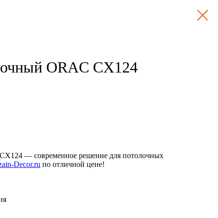
лочный ORAC CX124
CX124 — современное решение для потолочных
zain-Decor.ru
по отличной цене!
ия