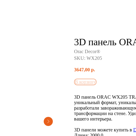
3D панель O
Orac Decor®
SKU:
WX205
3647,00
р.
В корзину
3D панель ORAC WX205 TRAC
уникальный формат, уникал
разработали завораживающую 
трансформации на стене. Уд
вашего интерьера.
3D панели можете купить в
D
Длина: 2000.0